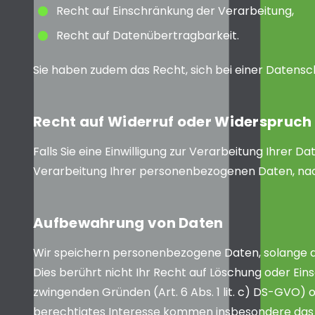
Recht auf Einschränkung der Verarbeitung,
Recht auf Datenübertragbarkeit.
Sie haben zudem das Recht, sich bei einer Daten
Recht auf Widerruf oder Widerspruch 
Falls Sie eine Einwilligung zur Verarbeitung Ihrer Da
Verarbeitung Ihrer personenbezogenen Daten, na
Aufbewahrung von Daten
Wir speichern personenbezogene Daten, solange dies
Dies berührt nicht Ihr Recht auf Löschung oder Ei
zwingenden Gründen (Art. 6 Abs. 1 lit. c) DS-GVO) od
berechtigtes Interesse kommen insbesondere das 