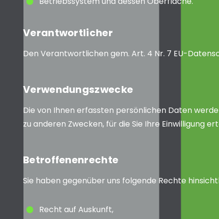
Betriebssystem und dessen Oberfläche.
Verantwortlicher
Den Verantwortlichen gem. Art. 4 Nr. 7 EU-Date
Verwendungszwecke
Die von Ihnen erfassten persönlichen Daten werden
zu anderen Zwecken, für die Sie Ihre Einwilligung 
Betroffenenrechte
Sie haben gegenüber uns folgende Rechte hinsich
Recht auf Auskunft,