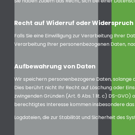
Sie haben zudem das Recht, sich bei einer Daten
Recht auf Widerruf oder Widerspruch 
Falls Sie eine Einwilligung zur Verarbeitung Ihrer Da
Verarbeitung Ihrer personenbezogenen Daten, na
Aufbewahrung von Daten
Wir speichern personenbezogene Daten, solange dies
Dies berührt nicht Ihr Recht auf Löschung oder Ei
zwingenden Gründen (Art. 6 Abs. 1 lit. c) DS-GVO) od
berechtigtes Interesse kommen insbesondere das 
Logdateien, die zur Stabilität und Sicherheit des S