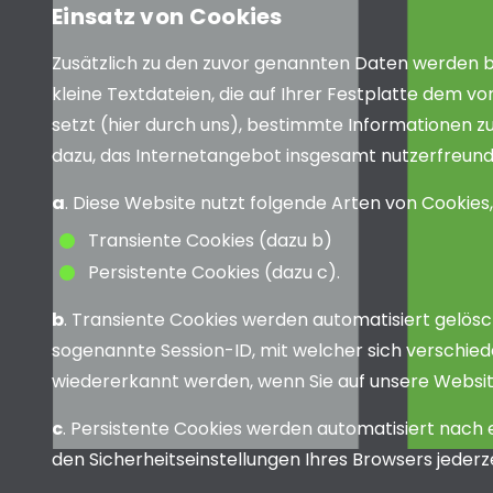
Einsatz von Cookies
Zusätzlich zu den zuvor genannten Daten werden be
kleine Textdateien, die auf Ihrer Festplatte dem 
setzt (hier durch uns), bestimmte Informationen 
dazu, das Internetangebot insgesamt nutzerfreundl
a
. Diese Website nutzt folgende Arten von Cookie
Transiente Cookies (dazu b)
Persistente Cookies (dazu c).
b
. Transiente Cookies werden automatisiert gelösc
sogenannte Session-ID, mit welcher sich verschie
wiedererkannt werden, wenn Sie auf unsere Websit
c
. Persistente Cookies werden automatisiert nach 
den Sicherheitseinstellungen Ihres Browsers jederze